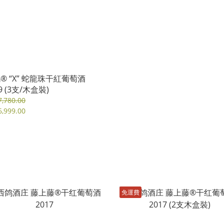
® “X” 蛇龍珠⼲紅葡萄酒
9 (3支/木盒裝)
,780.00
,999.00
免運費