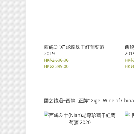
⻄鸽® “X” 蛇龍珠⼲紅葡萄酒
⻄鸽
2019
201
HK$2,600.00
HK$7
HK$2,399.00
HK$6
國之禮遇~西鴿 "正牌" Xige -Wine of China