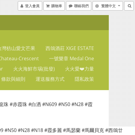
登入會員
購物車
聯絡我們
繁體中文
台灣枋山愛文芒果
西鴿酒莊 XIGE ESTATE
ateau-Crescent
一號樂章 Medal One
ar
火火海鮮市埸(批發)
火火愛❤️力量
條款與細則
運送服務方式
隱私政策