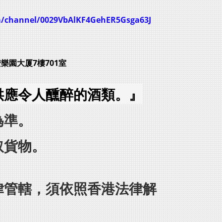
m/channel/0029VbAlKF4GehER5Gsga63J
安樂園大厦7樓701室
供應令人醺醉的酒類。』
為準。
取貨物。
律管轄，須依照香港法律解