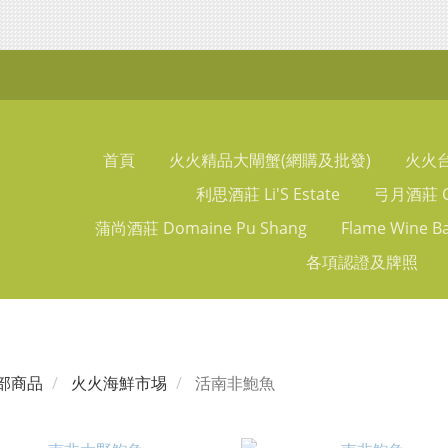
首頁
火火精品大閘蟹(網購及批發)
火火
利思酒莊 Li'S Estate
弓月酒莊 Ch
蒲尚酒莊 Domaine Pu Shang
Flame Wine B
各項認證及牌照
部商品
火火海鮮市埸
活南非鮑魚