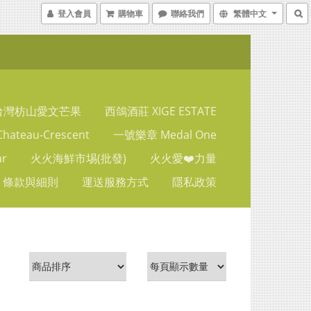
登入會員
購物車
聯絡我們
繁體中文
台灣枋山愛文芒果
西鴿酒莊 XIGE ESTATE
ateau-Crescent
一號樂章 Medal One
ar
火火海鮮市埸(批發)
火火愛❤️力量
條款與細則
運送服務方式
隱私政策