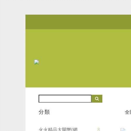
分類
全
火火精品大閘蟹(網
8