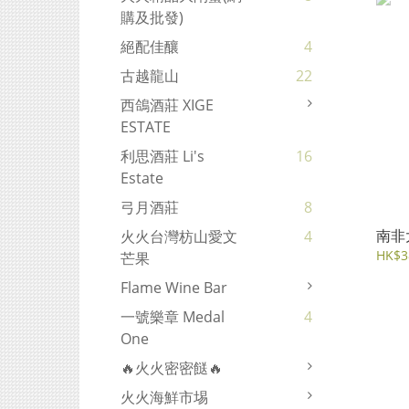
購及批發)
絕配佳釀
4
古越龍山
22
西鴿酒莊 XIGE
ESTATE
利思酒莊 Li's
16
Estate
弓月酒莊
8
南非
火火台灣枋山愛文
4
HK$3
芒果
Flame Wine Bar
一號樂章 Medal
4
One
🔥火火密密餸🔥
火火海鮮市埸