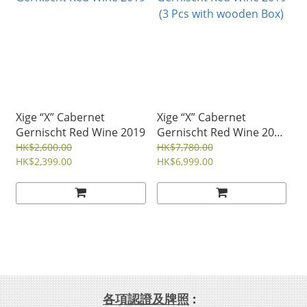
Xige “X” Cabernet
Xige “X” Cabernet
Gernischt Red Wine 2019
Gernischt Red Wine 2019
(3 Pcs with wooden Box)
HK$2,600.00
HK$7,780.00
HK$2,399.00
HK$6,999.00
各項認證及牌照
: