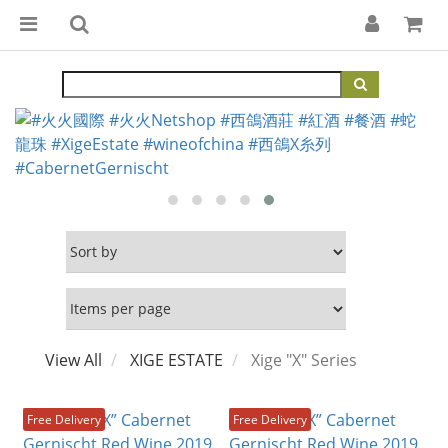
View All
XIGE ESTATE
Xige "X" Series
Free Delivery
Free Delivery