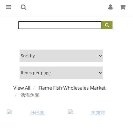
View All
Flame Fish Wholesales Market
活海魚類