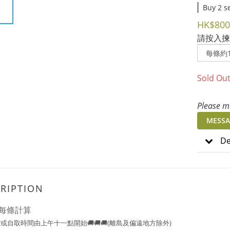
Buy 2 se
HK$800
請按入揀
Sold Ou
Please me
MESSA
De
RIPTION
每條計算
或自取時間由上午十一點開始🚚🚚🚚(離島及偏遠地方除外)