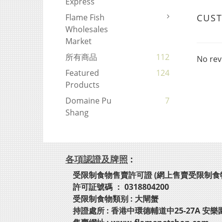
Express
CUS
Flame Fish
Wholesales
Market
所有商品
112
No rev
Featured
124
Products
Domaine Pu
7
Shang
各項認證及牌照
:
受限制食物售賣許可證 (網上售賣受限制食
許可証號碼 ： 0318804200
受限制食物類别 : 大閘蟹
持證處所 : 香港中環德輔道中25-27A 安樂