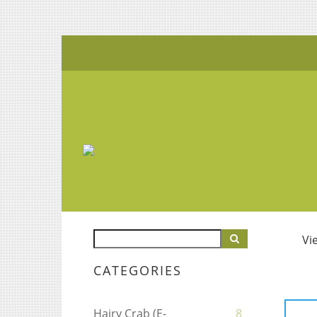
Vi
CATEGORIES
Hairy Crab (E-
8