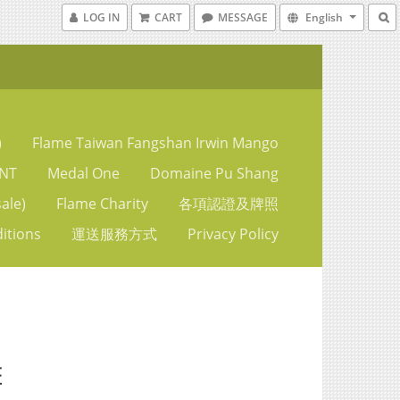
LOG IN
CART
MESSAGE
English
)
Flame Taiwan Fangshan Irwin Mango
NT
Medal One
Domaine Pu Shang
ale)
Flame Charity
各項認證及牌照
itions
運送服務方式
Privacy Policy
斑