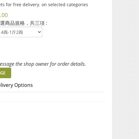
ts for free delivery. on selected categories
.00
選商品規格，共三項 :
t
ssage the shop owner for order details.
GE
livery Options