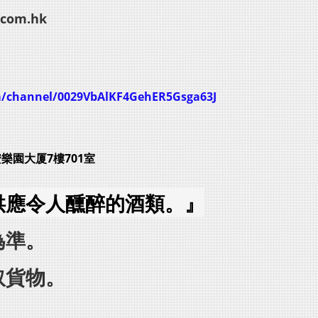
.com.hk
m/channel/0029VbAlKF4GehER5Gsga63J
安樂園大厦7樓701室
供應令人醺醉的酒類。』
為準。
取貨物。