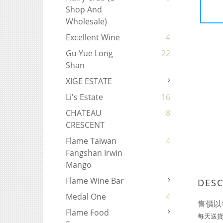
Shop And
Wholesale)
Excellent Wine
4
Gu Yue Long
22
Shan
XIGE ESTATE
Li's Estate
16
CHATEAU
8
CRESCENT
Flame Taiwan
4
Fangshan Irwin
Mango
Flame Wine Bar
DESC
Medal One
4
售價以
Flame Food
每天送貨