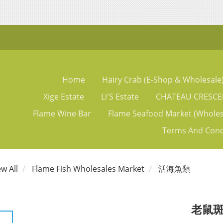
Home
Hairy Crab (E-Shop & Wholesale
Xige Estate
Li'S Estate
CHATEAU CRESCE
Flame Wine Bar
Flame Seafood Market (Wholes
Terms And Cond
ew All
Flame Fish Wholesales Market
活海魚類
老鼠