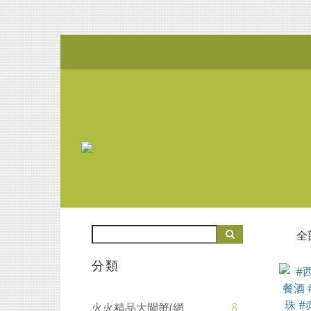
全
分類
火火精品大閘蟹(網
8