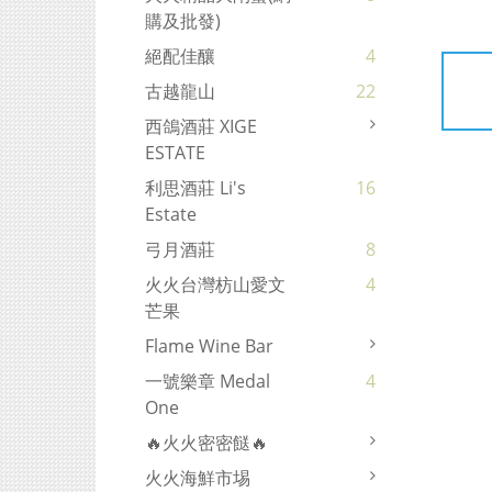
購及批發)
絕配佳釀
4
古越龍山
22
西鴿酒莊 XIGE
ESTATE
利思酒莊 Li's
16
Estate
弓月酒莊
8
火火台灣枋山愛文
4
芒果
Flame Wine Bar
一號樂章 Medal
4
One
🔥火火密密餸🔥
火火海鮮市埸