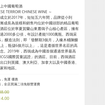
上中國葡萄酒
SE TERROIR CHINESE WINE ～
成立於2017年，短短五六年間，品牌從小到
漸成長為規模和銷售均位於中國頭部的精品葡萄
酒莊位於寧夏賀蘭山東麓鴿子山核心產區，擁有
過2000多公頃，年設計產能1000萬瓶。西鴿采
26」釀造法則，即「發酵期3個月，入橡木桶陳釀
以上，瓶儲6個月以上」，這是遵循世界名莊的高
念。2019年，西鴿成為中國首個通過世界最高
RCGS國際質量認證」的酒莊。目前，西鴿酒莊
出口到英國、澳大利亞、加拿大以及中國香港、
家和地區。
，免運 優惠
類，全店買滿二項免順豐運費
88.00
14.00