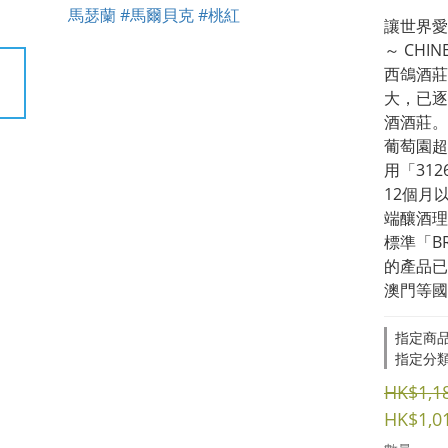
讓世界愛
～ CHINE
西鴿酒莊
大，已逐
酒酒莊。
葡萄園超
用「31
12個月
端釀酒理
標準「B
的產品已
澳門等國
指定商品
指定分
HK$1,1
HK$1,0