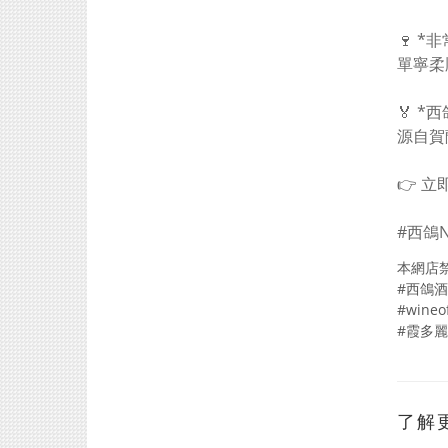
🍷 
單寧柔
🏅 
源自賀
👉 
#西鴿
本網店
#西鴿酒莊
#wine
#霞多麗
了解