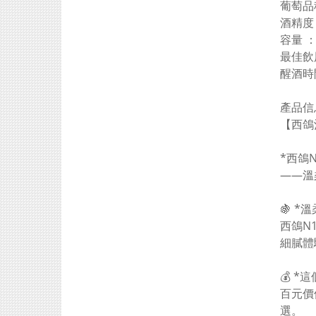
葡萄品種 
酒精度 
容量 ： 
最佳飲用
醒酒時
產品信息I
【西鴿
*西鴿N
——溫
🍇 
西鴿N
細膩
💰 
百元價
選。