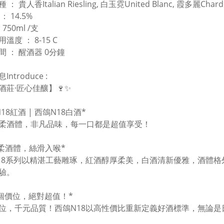
： 貴人香Italian Riesling, 白玉霓United Blanc, 霞多麗Chard
： 14.5%
750ml /支
溫度 ： 8-15 C
間 ： 醒酒器 0分鐘
ntroduce :
酒莊·匠心佳釀】🍷✨
18紅酒 | 西鴿N18白酒*
柔酒體，非凡品味，每一口都是超值享受！
*溫柔酒體，絲滑入喉*
18系列以精湛工藝雕琢，紅酒醇厚柔美，白酒清新優雅，酒體
體驗。
*這個價位，絕對超值！*
位，千元品質！西鴿N18以高性價比重新定義好酒標準，無論