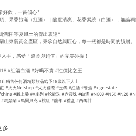
*非常好飲，一嘗傾心*
順、果香飽滿（紅酒）｜酸度清爽、花香縈繞（白酒），無論
*西鴿酒莊·寧夏風土的傑出表達*
蘭山東麓黃金產區，秉承自然與匠心，每一瓶都是時間的饋贈
立即入手，感受「溫柔與超值」的完美碰撞！
N18 #紅酒白酒 #好喝不貴 #性價比之王
禁止銷售任何酒精類飲品給予18歲以下人士
 #火火Netshop #火火國際 #玉鴿 #紅酒 #餐酒 #xigeestate
ofchina #滕上滕 #X糸列 #蛇龍珠 #赤霞珠 #白洒 #N609 #N50 #N28 #N
 #馬瑟蘭 #馬爾貝克 #桃紅 #龍年 #禮盒 #西鴿廿
更多