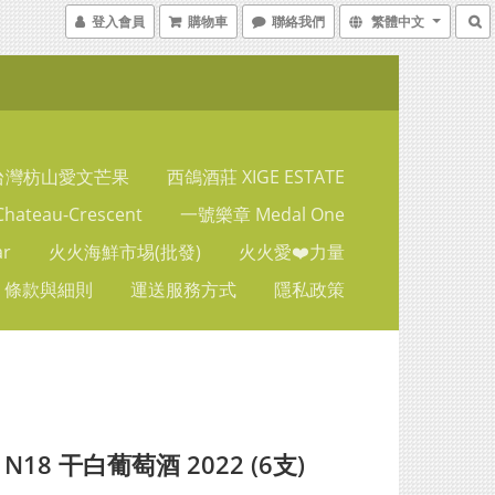
登入會員
購物車
聯絡我們
繁體中文
台灣枋山愛文芒果
西鴿酒莊 XIGE ESTATE
ateau-Crescent
一號樂章 Medal One
ar
火火海鮮市埸(批發)
火火愛❤️力量
條款與細則
運送服務方式
隱私政策
N18 干白葡萄酒 2022 (6支)