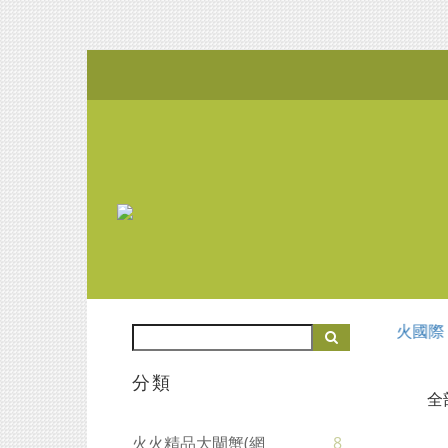
分類
全
火火精品大閘蟹(網
8