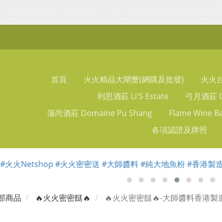
首頁
火火精品大閘蟹(網購及批發)
火火
利思酒莊 Li'S Estate
弓月酒莊 Ch
蒲尚酒莊 Domaine Pu Shang
Flame Wine B
各項認證及牌照
部商品
🔥火火密密餸🔥
🔥火火密密餸🔥-大師醬料香港製