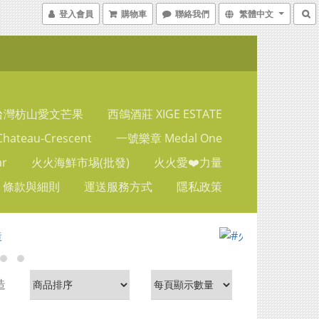
登入會員
購物車
聯絡我們
繁體中文
台灣枋山愛文芒果
西鴿酒莊 XIGE ESTATE
ateau-Crescent
一號樂章 Medal One
ar
火火海鮮市埸(批發)
火火愛❤️力量
條款與細則
運送服務方式
隱私政策
造