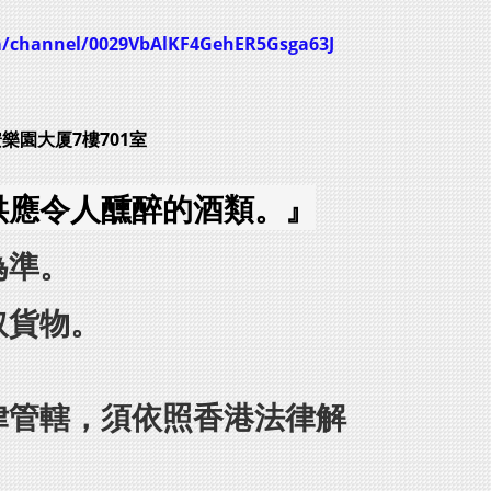
m/channel/0029VbAlKF4GehER5Gsga63J
安樂園大厦7樓701室
供應令人醺醉的酒類。』
為準。
取貨物。
律管轄，須依照香港法律解