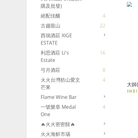
購及批發)
絕配佳釀
4
古越龍山
22
西鴿酒莊 XIGE
ESTATE
利思酒莊 Li's
16
Estate
弓月酒莊
8
火火台灣枋山愛文
4
大師
芒果
HK$1
Flame Wine Bar
一號樂章 Medal
4
One
🔥火火密密餸🔥
火火海鮮市埸