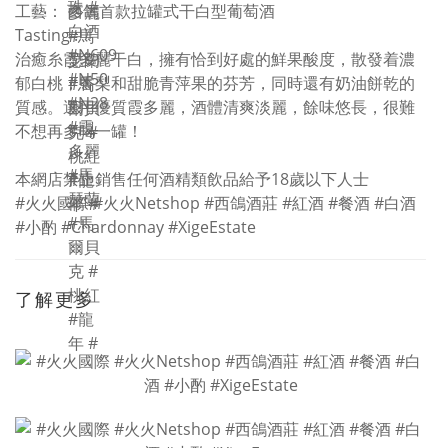
工藝： 西鴿首款拉罐式干白型葡萄酒
Tasting :
治癒糸霞多麗干白，擁有恰到好處的鮮果酸度，散發着濃
郁白桃，香梨和甜脆青萍果的芬芳，同時還有奶油餅乾的
質感。選用優質霞多麗，酒體清爽淡麗，餘味悠長，很難
不想再多喝一罐！
本網店禁止銷售任何酒精類飲品給予18歲以下人士
#火火國際 #火火Netshop #西鴿酒莊 #紅酒 #餐酒 #白酒
#小酌 #Chardonnay #XigeEstate
了解更多