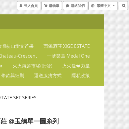
登入會員
購物車
聯絡我們
繁體中文
台灣枋山愛文芒果
西鴿酒莊 XIGE ESTATE
ateau-Crescent
一號樂章 Medal One
ar
火火海鮮市埸(批發)
火火愛❤️力量
條款與細則
運送服務方式
隱私政策
TE SET SERIES
莊 @玉鴿單一圓糸列