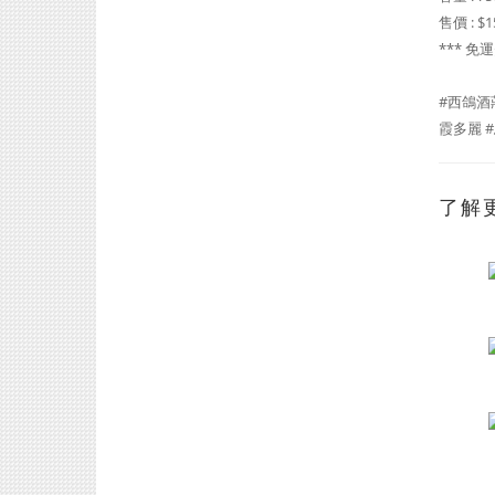
售價 : $
*** 免
#西鴿酒莊 
霞多麗 #
了解