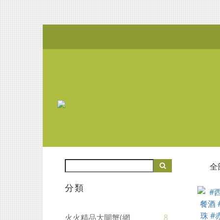
全
分類
火火精品大閘蟹(網
8