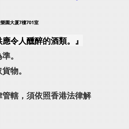
安樂園大厦7樓701室
供應令人醺醉的酒類。』
為準。
取貨物。
律管轄，須依照香港法律解