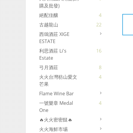
購及批發)
絕配佳釀
4
古越龍山
22
西鴿酒莊 XIGE
ESTATE
利思酒莊 Li's
16
Estate
弓月酒莊
8
火火台灣枋山愛文
4
芒果
Flame Wine Bar
一號樂章 Medal
4
One
🔥火火密密餸🔥
火火海鮮市埸