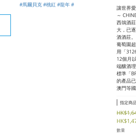
讓世界愛
～ CHINE
西鴿酒莊
大，已逐
酒酒莊。
葡萄園超
用「31
12個月
端釀酒理
標準「B
的產品已
澳門等國
指定商品
HK$1,6
HK$1,4
數量