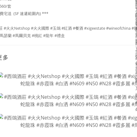
1560/套
運費宅送 (SF 速遞範圍內) ***
#火火Netshop #火火國際 #玉鴿 #紅酒 #餐酒 #xigeestate #wineofchina 
馬瑟蘭 #馬爾貝克 #桃紅 #龍年 #禮盒
更多