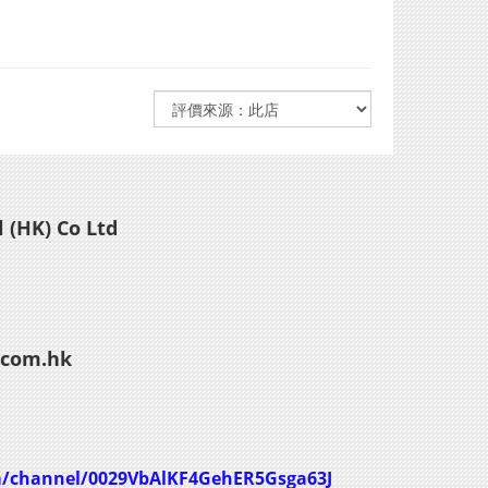
 (HK) Co Ltd
.com.hk
m/channel/0029VbAlKF4GehER5Gsga63J