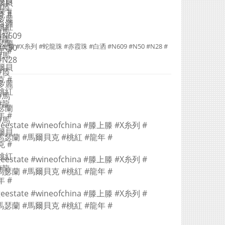
#滕上滕 #X糸列 #蛇龍珠 #赤霞珠 #白洒 #N609 #N50 #N28 #