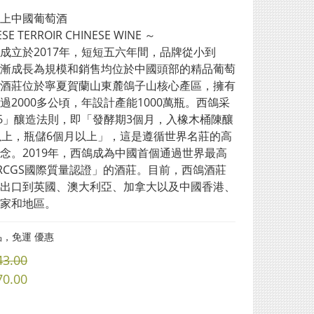
上中國葡萄酒
SE TERROIR CHINESE WINE ～
成立於2017年，短短五六年間，品牌從小到
漸成長為規模和銷售均位於中國頭部的精品葡萄
酒莊位於寧夏賀蘭山東麓鴿子山核心產區，擁有
過2000多公頃，年設計產能1000萬瓶。西鴿采
26」釀造法則，即「發酵期3個月，入橡木桶陳釀
以上，瓶儲6個月以上」，這是遵循世界名莊的高
念。2019年，西鴿成為中國首個通過世界最高
RCGS國際質量認證」的酒莊。目前，西鴿酒莊
出口到英國、澳大利亞、加拿大以及中國香港、
家和地區。
，免運 優惠
43.00
70.00