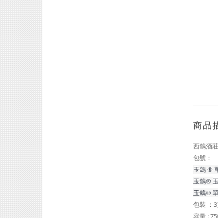
商品
西鴿酒莊
包號：
玉鴿 ®
玉鴿®
玉
玉鴿® 單
包裝 ：3
容量 : 7