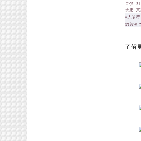
售價: $1
優惠: 
#大閘蟹
紹興酒 
了解