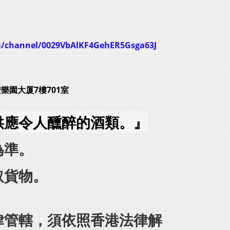
m/channel/0029VbAlKF4GehER5Gsga63J
安樂園大厦7樓701室
供應令人醺醉的酒類。』
為準。
取貨物。
律管轄，須依照香港法律解