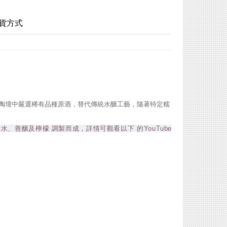
貨方式
個陶壇中嚴選稀有品種原酒，替代傳統水釀工藝，隨著特定糯
，以碳酸水、善釀及檸檬 調製而成，詳情可觀看以下 的YouTube