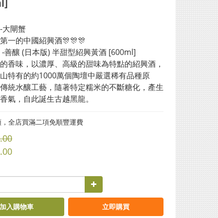
l]
-大閘蟹
第一的中國紹興酒🎊🎊🎊
-善釀 (日本版) 半甜型紹興黃酒 [600ml]
的香味，以濃厚、高級的甜味為特點的紹興酒，
山特有的約1000萬個陶壇中嚴選稀有品種原
傳統水釀工藝，隨著特定糯米的不斷糖化，產生
香氣，自此誕生古越黑龍。
類，全店買滿二項免順豐運費
.00
.00
加入購物車
立即購買