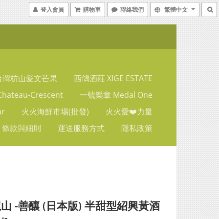
登入會員
購物車
聯絡我們
繁體中文
台灣枋山愛文芒果
西鴿酒莊 XIGE ESTATE
ateau-Crescent
一號樂章 Medal One
ar
火火海鮮市埸(批發)
火火愛❤️力量
條款與細則
運送服務方式
隱私政策
山 -善釀 (日本版) 半甜型紹興黃酒