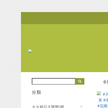
全
分類
火火精品大閘蟹(網
8