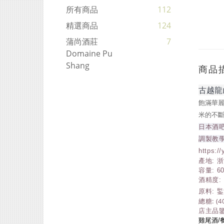
所有商品
112
精選商品
124
蒲尚酒莊
7
Domaine Pu
Shang
商品
古越龍山
飽滿華麗
米的不
日本酒吧
調製教
https:
產地: 
容量: 60
酒精度: 1
原料: 
總糖: (40
店主品鑒
雞尾酒/餐