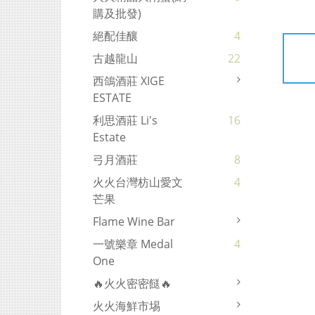
購及批發)
絕配佳釀
4
古越龍山
22
西鴿酒莊 XIGE
ESTATE
利思酒莊 Li's
16
Estate
弓月酒莊
8
火火台灣枋山愛文
4
芒果
Flame Wine Bar
一號樂章 Medal
4
One
🔥火火密密餸🔥
火火海鮮市埸