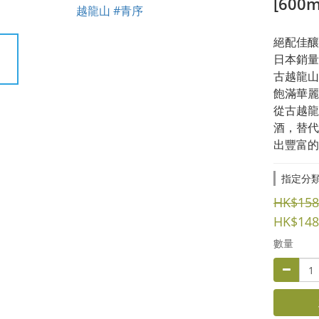
[600m
絕配佳釀
日本銷量
古越龍山 
飽滿華麗
從古越龍
酒，替代
出豐富的
指定分
HK$158
HK$148
數量