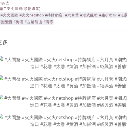
48/支
買滿二支免運費(順豐速運)
 #火火國際 #火火netshop #持牌網店 #六月黃 #潮式醃蟹 #生折蟹粉 #江蘇
#善釀酒 #梅酒 #古越龍山 #青序
更多