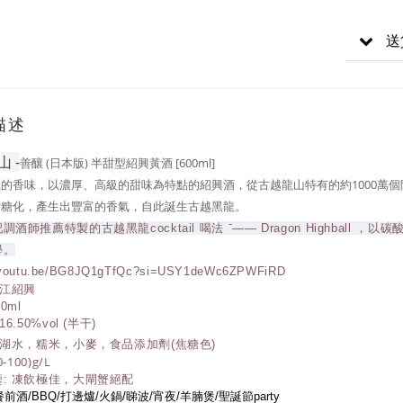
送
描述
 -
善釀 (日本版) 半甜型紹興黃酒 [600ml]
的香味，以濃厚、高級的甜味為特點的紹興酒，從古越龍山特有的約1000萬
斷糖化，產生出豐富的香氣，自此誕生古越黑龍。
調酒師推薦特製的古越黑龍cocktail 喝法 ˉ—— Dragon Highball 
學。
//youtu.be/BG8JQ1gTfQc?si=USY1deWc6ZPWFiRD
浙江紹興
0ml
6.50%vol (半干)
鍳湖水，糯米，小麥，食品添加劑(焦糖色)
-100)g/L
: 凍飲極佳，大閘蟹絕配
前酒/BBQ/打邊爐/火鍋/睇波/宵夜/羊腩煲/聖誕節party