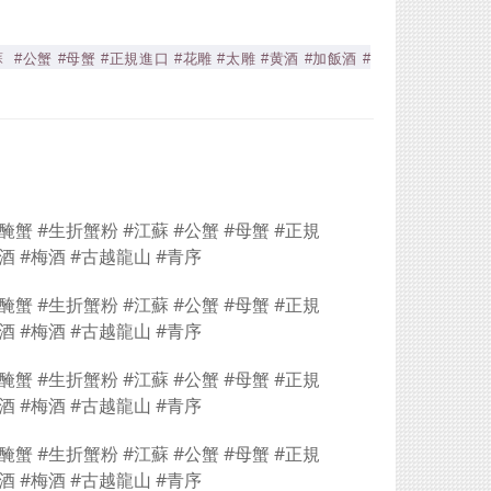
 #公蟹 #母蟹 #正規進口 #花雕 #太雕 #黄酒 #加飯酒 #