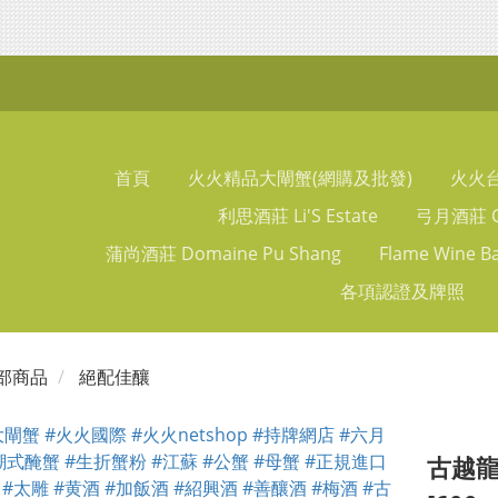
首頁
火火精品大閘蟹(網購及批發)
火火
利思酒莊 Li'S Estate
弓月酒莊 Ch
蒲尚酒莊 Domaine Pu Shang
Flame Wine B
各項認證及牌照
部商品
絕配佳釀
古越龍