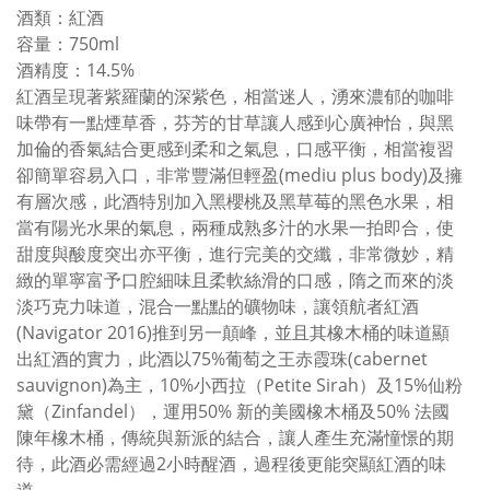
酒類：紅酒
容量：750ml
酒精度：14.5%
紅酒呈現著紫羅蘭的深紫色，相當迷人，湧來濃郁的咖啡
味帶有一點煙草香，芬芳的甘草讓人感到心廣神怡，與黑
加倫的香氣結合更感到柔和之氣息，口感平衡，相當複習
卻簡單容易入口，非常豐滿但輕盈(mediu plus body)及擁
有層次感，此酒特別加入黑櫻桃及黑草莓的黑色水果，相
當有陽光水果的氣息，兩種成熟多汁的水果一拍即合，使
甜度與酸度突出亦平衡，進行完美的交纖，非常微妙，精
緻的單寧富予口腔細味且柔軟絲滑的口感，隋之而來的淡
淡巧克力味道，混合一點點的礦物味，讓領航者紅酒
(Navigator 2016)推到另一顛峰，並且其橡木桶的味道顯
出紅酒的實力，此酒以75%葡萄之王赤霞珠(cabernet
sauvignon)為主，10%小西拉（Petite Sirah）及15%仙粉
黛（Zinfandel），運用50% 新的美國橡木桶及50% 法國
陳年橡木桶，傳統與新派的結合，讓人產生充滿憧憬的期
待，此酒必需經過2小時醒酒，過程後更能突顯紅酒的味