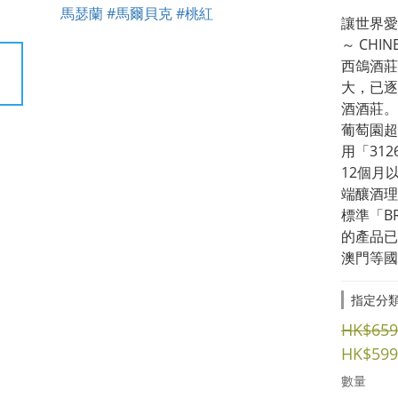
讓世界愛
～ CHINE
西鴿酒莊
大，已逐
酒酒莊。
葡萄園超
用「31
12個月
端釀酒理
標準「B
的產品已
澳門等國
指定分
HK$659
HK$599
數量