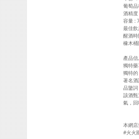
葡萄品種 
酒精度 ：
容量 : 
最佳飲用
醒酒時
橡木桶
產品信息I
獨特藥
獨特的
著名酒評
品鑒詞 T
該酒甄
氣，回
本網店
#火火國