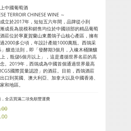
上中國葡萄酒
SE TERROIR CHINESE WINE ～
成立於2017年，短短五六年間，品牌從小到
漸成長為規模和銷售均位於中國頭部的精品葡萄
酒莊位於寧夏賀蘭山東麓鴿子山核心產區，擁有
過2000多公頃，年設計產能1000萬瓶。西鴿采
26」釀造法則，即「發酵期3個月，入橡木桶陳釀
以上，瓶儲6個月以上」，這是遵循世界名莊的高
念。2019年，西鴿成為中國首個通過世界最高
RCGS國際質量認證」的酒莊。目前，西鴿酒莊
出口到英國、澳大利亞、加拿大以及中國香港、
家和地區。
類，全店買滿二項免順豐運費
.00
.00