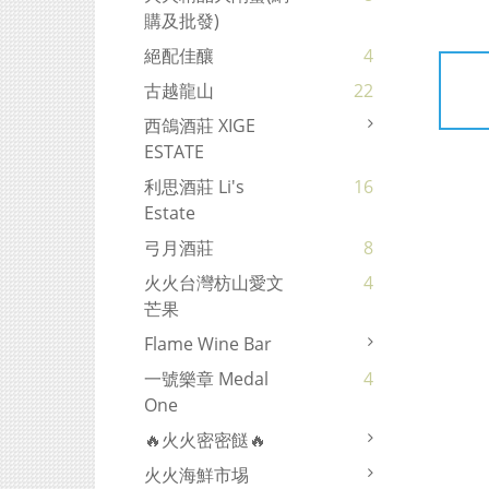
購及批發)
絕配佳釀
4
古越龍山
22
西鴿酒莊 XIGE
ESTATE
利思酒莊 Li's
16
Estate
弓月酒莊
8
火火台灣枋山愛文
4
芒果
Flame Wine Bar
一號樂章 Medal
4
One
🔥火火密密餸🔥
火火海鮮市埸