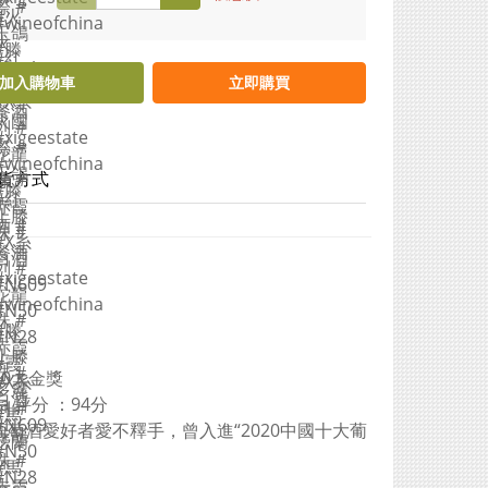
加入購物車
立即購買
貨方式
 10大金獎
ta 評分 ：94分
葡萄酒愛好者愛不釋手，曾入進“2020中國十大葡