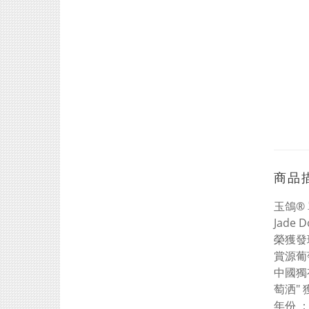
商品
玉鴿®
Jade D
榮獲發現
賞源葡萄
中國獨
萄洒" 
年份 ：