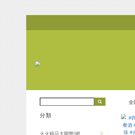
全
分類
火火精品大閘蟹(網
8