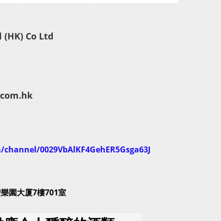
 (HK) Co Ltd
.com.hk
m/channel/0029VbAlKF4GehER5Gsga63J
安樂園大厦7樓701室