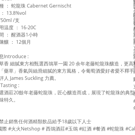
： 蛇龍珠 Cabernet Gernischt
 13.8%vol
750ml /支
温度 ： 16-20C
間 ： 醒酒器1小時
陳釀 ： 12個月
ntroduce :
草香 細膩東方相甄選西鴿單一園 20 余年老藤蛇龍珠釀造，更
「藥草」香氣與絲滑細膩的東方風格，令葡萄酒愛好者愛不釋手，並
人 James Suckling 力薦。
asting :
選酒莊20餘年老藤蛇龍珠，匠心釀造而成，展現了蛇龍珠的典型
味特久。
禁止銷售任何酒精類飲品給予18歲以下人士
際 #火火Netshop # 西鴿酒莊#玉鴿 #紅酒 #餐酒 #蛇龍珠 #Caber