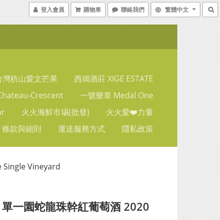
登入會員
購物車
聯絡我們
繁體中文
台灣枋山愛文芒果
西鴿酒莊 XIGE ESTATE
ateau-Crescent
一號樂章 Medal One
ar
火火海鮮市埸(批發)
火火愛❤️力量
條款與細則
運送服務方式
隱私政策
ingle Vineyard
 單一園蛇龍珠幹紅葡萄酒 2020