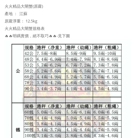
火火精品大閘蟹(原蘿)
產地 ：
江
蘇
原蘿淨重： 12.5kg
火火精品大閘蟹規格表
🔥🔥明碼實價，絕不取巧🔥🔥-見下圖