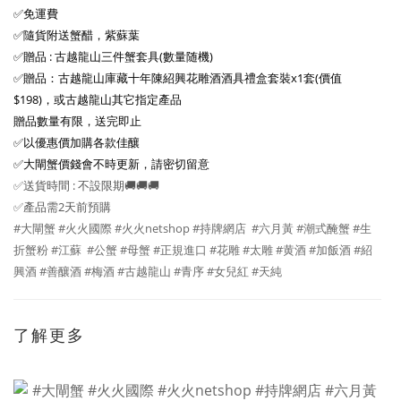
✅免運費
✅隨貨附送蟹醋，紫蘇葉
✅贈品 : 古越龍山三件蟹套具(數量随機)
✅贈品：古越龍山庫藏十年陳紹興花雕酒酒具禮盒套裝x1套(價值
$198)，或古越龍山其它指定產品
贈品數量有限，送完即止
✅以優惠價加購各款佳釀
✅大閘蟹價錢會不時更新，請密切留意
✅送貨時間 : 不設限期🚚🚚🚚
✅產品需2天前預購
#大閘蟹 #火火國際 #火火netshop #持牌網店 #六月黃 #潮式醃蟹 #生
折蟹粉 #江蘇 #公蟹 #母蟹 #正規進口 #花雕 #太雕 #黄酒 #加飯酒 #紹
興酒 #善釀酒 #梅酒 #古越龍山 #青序 #女兒紅 #天純
了解更多