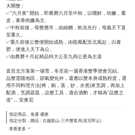
大閘蟹 :
✅"六月黄" 開始，即農曆六月至中秋，以嚐鮮，幼嫩，重
皮，膏香肉嫩為主。
✅中秋前後，母蟹應市，由細乸，軟羔先行，母義天下直
至重久。
✅重久前後公蟹便開始成熟，由龍鳳配至北風起，白膏
肥，便進入天下為公。
✅由農曆十月起精品特大公至九両公更為主道
直至北方落第一埸雪，冬至前一週香港蟹季便會完結。
品蟹需随地區，節氣變化外，還應以蟹本身成熟程度，選
用不同料理方法(烤，焗，蒸，炒，水煮)來烹調，再加上
配酒，烹調器皿，品蟹工具，適合酒酌，才稱為"品蟹之
道" … 安東尼
指定商品，免運 優惠
指定分類，贈品 : 古越龍山-三件蟹套具(送完即止)
查看更多