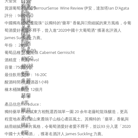
大金獎
賞源葡萄洒評論 TerrourSense Wine Review 伊安，達加塔Ian D'Agata
評分 ：94分
中國獨有品種“蛇龍珠" 以獨特的"藥草" 香氣與滑細膩的東方風格，令葡
萄酒愛好者愛不釋手，曾入進“2020中國十大葡萄洒" 獲著名評酒人
James Suckling 力薦。
年份 ： 2019
葡萄品種 ： 蛇龍珠 Cabernet Gernischt
酒精度 ： 13.8%vol
容量 : 750ml /支
最佳飲用温度 ： 16-20C
醒酒時間 ： 醒酒器1小時
橡木桶陳釀 ： 12個月
產品信息Introduce :
獨特藥草香 細膩東方相甄選西鴿單一園 20 余年老藤蛇龍珠釀造，更高
程度地表達賀蘭山東麓鴿子山核心產區風土。其獨特的「藥草」香氣與
絲滑細膩的東方風格，令葡萄酒愛好者愛不釋手，並以93 分入選「2020
中國十大葡萄酒」，獲著名酒評人 James Suckling 力薦。