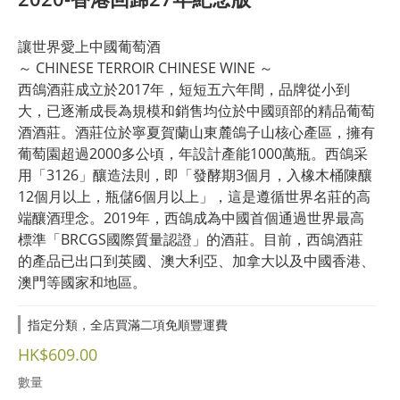
讓世界愛上中國葡萄酒
～ CHINESE TERROIR CHINESE WINE ～
西鴿酒莊成立於2017年，短短五六年間，品牌從小到
大，已逐漸成長為規模和銷售均位於中國頭部的精品葡萄
酒酒莊。酒莊位於寧夏賀蘭山東麓鴿子山核心產區，擁有
葡萄園超過2000多公頃，年設計產能1000萬瓶。西鴿采
用「3126」釀造法則，即「發酵期3個月，入橡木桶陳釀
12個月以上，瓶儲6個月以上」，這是遵循世界名莊的高
端釀酒理念。2019年，西鴿成為中國首個通過世界最高
標準「BRCGS國際質量認證」的酒莊。目前，西鴿酒莊
的產品已出口到英國、澳大利亞、加拿大以及中國香港、
澳門等國家和地區。
指定分類，全店買滿二項免順豐運費
HK$609.00
數量