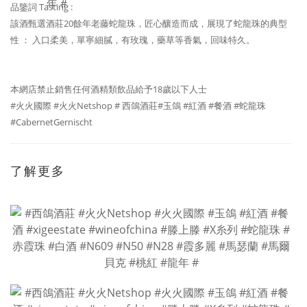
品鑒詞 Tasting :
該酒甄選酒莊20餘年老藤蛇龍珠，匠心釀造而成，展現了蛇龍珠的典型
性 ： 入口柔美，單寧細膩，有玫瑰，藥草等香氣，回味特久。
本網店禁止銷售任何酒精類飲品給予18歲以下人士
#火火國際 #火火Netshop # 西鴿酒莊#玉鴿 #紅酒 #餐酒 #蛇龍珠
#CabernetGernischt
了解更多