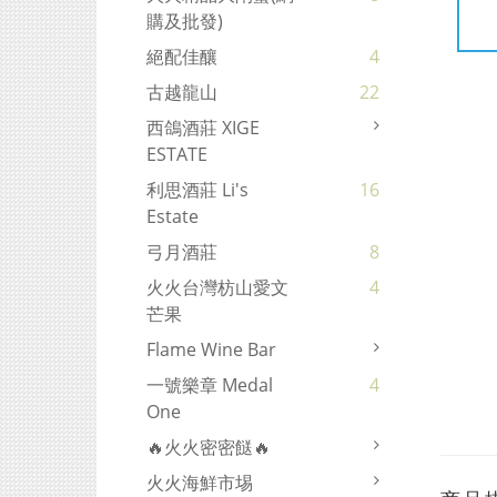
購及批發)
絕配佳釀
4
古越龍山
22
西鴿酒莊 XIGE
ESTATE
利思酒莊 Li's
16
Estate
弓月酒莊
8
火火台灣枋山愛文
4
芒果
Flame Wine Bar
一號樂章 Medal
4
One
🔥火火密密餸🔥
火火海鮮市埸