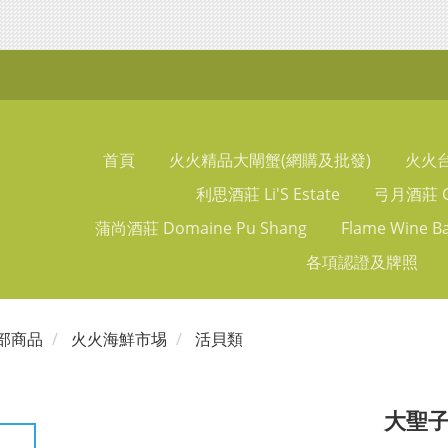
首頁
火火精品大閘蟹(網購及批發)
火火
利思酒莊 Li'S Estate
弓月酒莊 Ch
蒲尚酒莊 Domaine Pu Shang
Flame Wine B
各項認證及牌照
部商品
火火海鮮市埸
活貝類
大聖