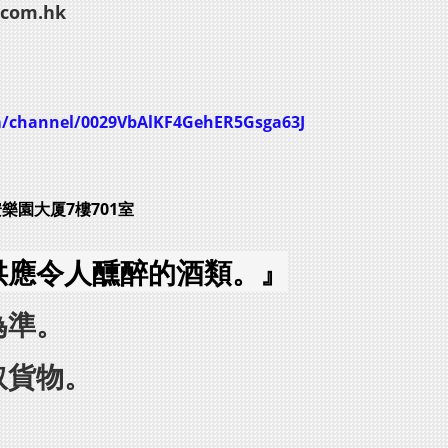
.com.hk
m/channel/0029VbAlKF4GehER5Gsga63J
安樂園大厦7樓701室
供應令人醺醉的酒類。』
為準。
取貨物。