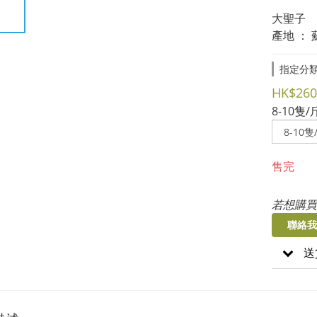
大聖子
產地 ：
指定分
HK$260
8-10隻/
售完
若想購買
聯絡我
送