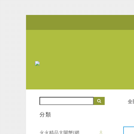
全
分類
火火精品大閘蟹(網
8