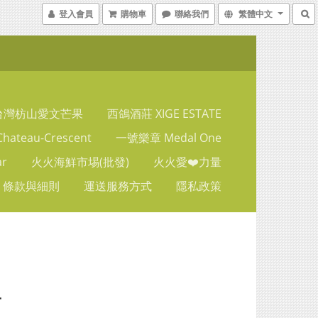
登入會員
購物車
聯絡我們
繁體中文
台灣枋山愛文芒果
西鴿酒莊 XIGE ESTATE
ateau-Crescent
一號樂章 Medal One
ar
火火海鮮市埸(批發)
火火愛❤️力量
條款與細則
運送服務方式
隱私政策
子