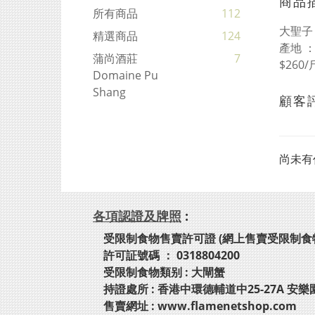
商品
所有商品
112
大聖子
精選商品
124
產地 
蒲尚酒莊
7
$260/
Domaine Pu
Shang
顧客
尚未有
各項認證及牌照
:
受限制食物售賣許可證 (網上售賣受限制食
許可証號碼 ： 0318804200
受限制食物類别 : 大閘蟹
持證處所 : 香港中環德輔道中25-27A 安樂
售賣網址 : www.flamenetshop.com