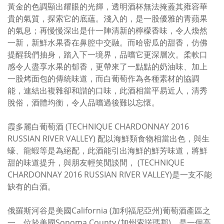
黃金的色調顯出耀眼的光輝，透明酒杯無法掩蓋其雍容華
貴的氣質，探索它的底蘊。淺入的，是一股優雅的青蘋果
的氣息；再慢慢深出是什一陣清新的檸檬香味，令人煥然
一新，新鮮水果香在鼻腔中交融。而哈密瓜的甜香，仿佛
提醒我們抽身，踏入下一境界，品嚐它更深層次。柔軟口
感令人盡享水果的郁香，更帶來了一點點的奶油味、加上
一股烤面包的傳統味道，而白葡萄作為各種素材的協調
能，連結出複雜卻和諧的口味，此酒相當平易近人，清秀
脫俗，酒體均衡，令人品嚐過後難以忘懷。
霞多麗白葡萄酒 (TECHNIQUE CHARDONNAY 2016
RUSSIAN RIVER VALLEY) 配以海鮮類食物相當出色，與生
蠔、龍蝦等是為絕配，此酒能引出海鮮的鮮芳味道，將鮮
甜的味道提升，與朋友輕笑閒談間， (TECHNIQUE
CHARDONNAY 2016 RUSSIAN RIVER VALLEY)是一支不能
缺有的白酒。
俄羅斯河谷是美國California (加利福尼亞州)葡萄酒產區之
一。位於美國Sonoma County (加州索諾瑪郡)，是一個高