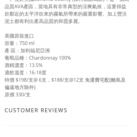
品質AVA產區，當地具有非常典型的涼爽氣候，這要得益
於鄰近的太平洋吹來的霧氣所帶來的嚴重影響。加上豐沃
泥土都有利出產高品質的和霞多麗。
美國原裝進口
容量：750 ml
產 區：加利福尼亞洲
葡萄品種：Chardonnay 100%
酒精濃度：13.5%
適飲溫度：16-18度
特價 $198/支@ 6支，$188/支@12支
免運費宅配(離島及
偏遠地方除外)
原價 330/支
CUSTOMER REVIEWS