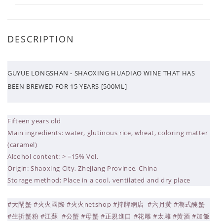
DESCRIPTION
GUYUE LONGSHAN - SHAOXING HUADIAO WINE THAT HAS
BEEN BREWED FOR 15 YEARS [500ML]
Fifteen years old
Main ingredients: water, glutinous rice, wheat, coloring matter
(caramel)
Alcohol content: > =15% Vol.
Origin: Shaoxing City, Zhejiang Province, China
Storage method: Place in a cool, ventilated and dry place
#大閘蟹 #火火國際 #火火netshop #持牌網店 #六月黃 #潮式醃蟹
#生折蟹粉 #江蘇 #公蟹 #母蟹 #正規進口 #花雕 #太雕 #黄酒 #加飯