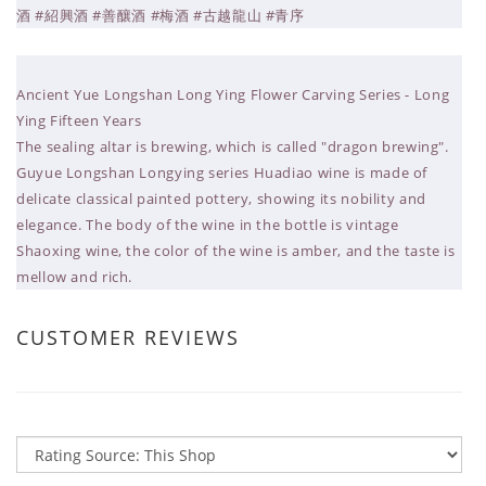
酒 #紹興酒 #善釀酒 #梅酒 #古越龍山 #青序
Ancient Yue Longshan Long Ying Flower Carving Series - Long
Ying Fifteen Years
The sealing altar is brewing, which is called "dragon brewing".
Guyue Longshan Longying series Huadiao wine is made of
delicate classical painted pottery, showing its nobility and
elegance. The body of the wine in the bottle is vintage
Shaoxing wine, the color of the wine is amber, and the taste is
mellow and rich.
CUSTOMER REVIEWS