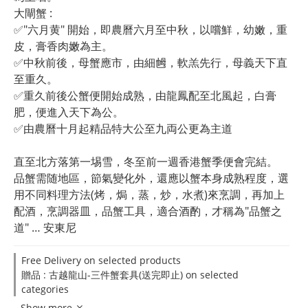
大閘蟹 :
✅"六月黄" 開始，即農曆六月至中秋，以嚐鮮，幼嫩，重
皮，膏香肉嫩為主。
✅中秋前後，母蟹應市，由細乸，軟羔先行，母義天下直
至重久。
✅重久前後公蟹便開始成熟，由龍鳳配至北風起，白膏
肥，便進入天下為公。
✅由農曆十月起精品特大公至九両公更為主道
直至北方落第一埸雪，冬至前一週香港蟹季便會完結。
品蟹需随地區，節氣變化外，還應以蟹本身成熟程度，選
用不同料理方法(烤，焗，蒸，炒，水煮)來烹調，再加上
配酒，烹調器皿，品蟹工具，適合酒酌，才稱為"品蟹之
道" … 安東尼
Free Delivery on selected products
贈品 : 古越龍山-三件蟹套具(送完即止) on selected
categories
Show more