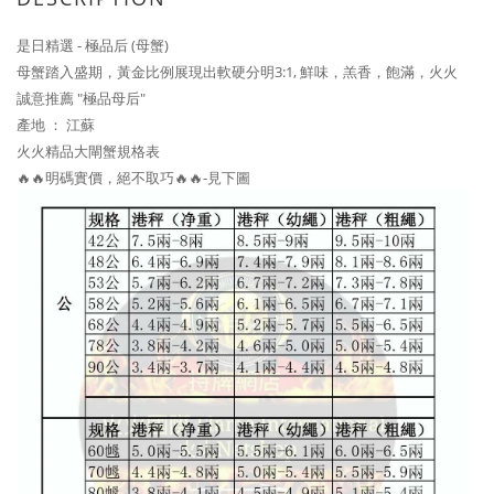
是日精選 - 極品后 (母蟹)
母蟹踏入盛期，黃金比例展現出軟硬分明3:1, 鮮味，羔香，飽滿，火火
誠意推薦 "極品母后"
產地 ： 江蘇
火火精品大閘蟹規格表
🔥🔥明碼實價，絕不取巧🔥🔥-見下圖