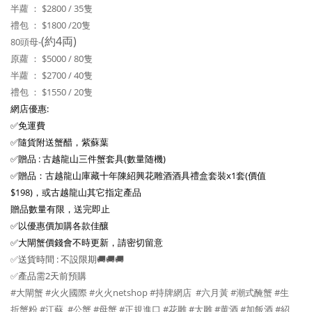
半蘿 ： $2800 / 35隻
禮包 ： $1800 /20隻
(約4両)
80頭母-
原蘿 ： $5000 / 80隻
半蘿 ： $2700 / 40隻
禮包 ： $1550 / 20隻
網店優惠:
✅免運費
✅隨貨附送蟹醋，紫蘇葉
✅贈品 : 古越龍山三件蟹套具(數量随機)
✅贈品：古越龍山庫藏十年陳紹興花雕酒酒具禮盒套裝x1套(價值
$198)，或古越龍山其它指定產品
贈品數量有限，送完即止
✅以優惠價加購各款佳釀
✅大閘蟹價錢會不時更新，請密切留意
✅送貨時間 : 不設限期🚚🚚🚚
✅產品需2天前預購
#大閘蟹 #火火國際 #火火netshop #持牌網店 #六月黃 #潮式醃蟹 #生
折蟹粉 #江蘇 #公蟹 #母蟹 #正規進口 #花雕 #太雕 #黄酒 #加飯酒 #紹