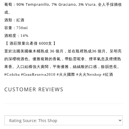
90% Tempranillo, 7% Graciano, 3% Viura. 全人手採摘收
葡萄：
成。
酒類：紅酒
容量：750ml
酒精度：14%
【
酒莊限量出產僅 6000支
】
置於法國美國橡木桶熟成 36 個月，並在瓶裡熟成36 個月。呈明亮
的深櫻桃酒色。優雅複雜的香氣，帶點雲呢拿、煙草氣息及煙燻熟
果香。入口結構強大廣闊，平衡優雅，絲絨般的口感，餘韻悠長。
#Cohiba #GranReserva2010 #火火國際 #火火Netshop #紅酒
CUSTOMER REVIEWS