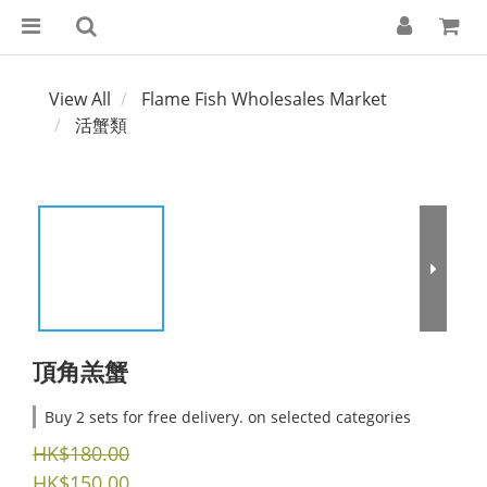
View All
Flame Fish Wholesales Market
活蟹類
頂角羔蟹
Buy 2 sets for free delivery. on selected categories
HK$180.00
HK$150.00