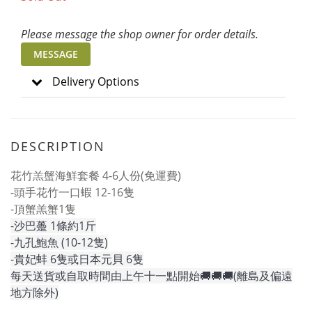
Please message the shop owner for order details.
MESSAGE
Delivery Options
DESCRIPTION
花竹羔蟹海鮮套餐 4-6人份(免運費)
-頭手花竹一口蝦 12-16隻
-頂蟹羔蟹1隻
-沙巴躉 1條約1斤
-
九孔鮑魚 (10-12
隻)
-
貴妃蚌 6
隻或日本元貝
6
隻
每天送貨或自取時間由上午十一點開始🚚🚚🚚(離島及偏遠
地方除外)