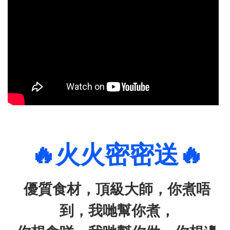
🔥火火密密送🔥
優質食材，頂級大師，你煮唔
到，我哋幫你煮，