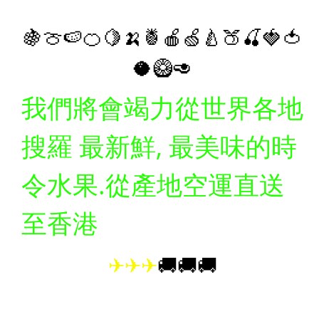
🍇🍈🍉🍊🍋🍌🍍🍎🍏🍐🍑🍒🍓🍅
🥥🥝🥑
我們將會竭力從世界各地
搜羅 最新鮮, 最美味的時
令水果.
從產地空運直送
至香港
✈✈✈
🚚🚚🚚