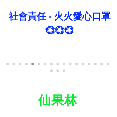
社會責任 - 火火愛心口罩
💞💞💞
仙果林